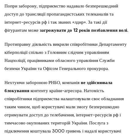
Попри заборону, підприємство надавало безперешкодний
доступ до трансляції пропагандистських телеканалів та
інтернет-ресурсів рф і так званих «лднр». За такі дії
фігурантам може
загрожувати до 12 років позбавлення волі.
Протиправну діяльність викрили співробітники Департаменту
кіберполіції спільно з Головним слідчим управлінням
Нацполіції, працівниками обласного управління Служби
безпеки України та Офісом Генерального прокурора.
Нехтуючи забороною РНБО, компанія
не здійснювала
блокування
контенту країни-агресора. Натомість
співробітники підприємства налаштовували своє обладнання
таким чином, щоб користувачі мали змогу безперешкодно
отримувати доступ до телебачення, інтернет-ресурсів рф і
тимчасово окупованих територій України. Послуга з
підключення коштувала 3000 гривень і надалі користувачі