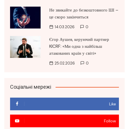
Не звикайте до безкоштовного ШІ –
це скоро закінчиться
14.03.2026
0
Єгор Аушев, керуючий партнер
KICRF: «Ми одна з найбільш
атакованих країн у світі»
25.02.2026
0
Соціальні мережі
Like
Follow