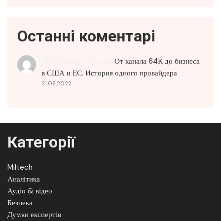
Останні коментарі
SEO Service Price
до
От канала 64К до бизнеса
в США и ЕС. История одного провайдера
21.08.2022
Категорії
Miltech
Аналітика
Аудіо & відео
Безпека
Думки експертів