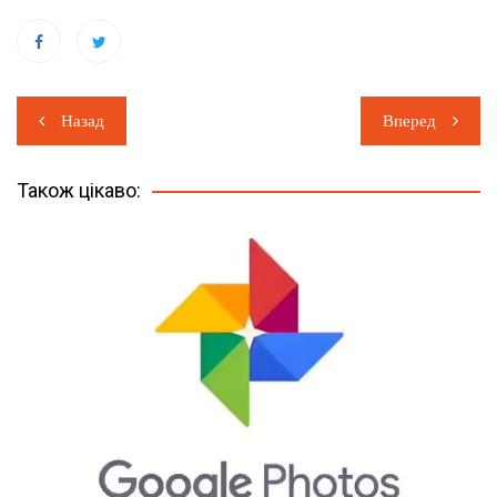
Навігація
Назад
Вперед
записів
Також цікаво: