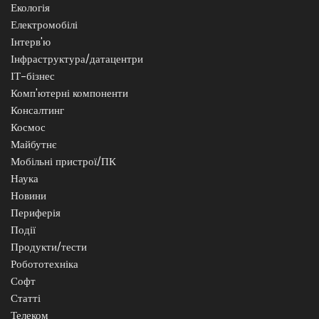
Екологія
Електромобілі
Інтерв'ю
Інфраструктура/датацентри
ІТ-бізнес
Комп'ютерні компоненти
Консалтинг
Космос
Майбутнє
Мобільні пристрої/ПК
Наука
Новини
Периферія
Події
Продукти/тести
Робототехніка
Софт
Статті
Телеком