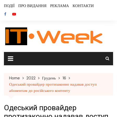
Skip
ПОДІЇ
ПРО ВИДАННЯ
РЕКЛАМА
КОНТАКТИ
to
content
Home
2022
Грудень
16
Одеський провайдер протизаконно надавав доступ
абонентам до російського контенту
Одеський провайдер
протизаконно надавав доступ