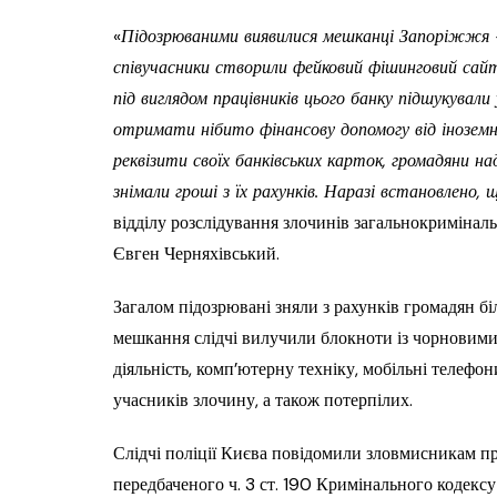
«
Підозрюваними виявилися мешканці Запоріжжя –
співучасники створили фейковий фішинговий сайт 
під виглядом працівників цього банку підшукувал
отримати нібито фінансову допомогу від іноземн
реквізити своїх банківських карток, громадяни н
знімали гроші з їх рахунків. Наразі встановлено,
відділу розслідування злочинів загальнокриміналь
Євген Черняхівський.
Загалом підозрювані зняли з рахунків громадян бі
мешкання слідчі вилучили блокноти із чорновими 
діяльність, комп’ютерну техніку, мобільні телефо
учасників злочину, а також потерпілих.
Слідчі поліції Києва повідомили зловмисникам п
передбаченого ч. 3 ст. 190 Кримінального кодекс