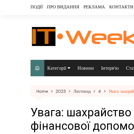
Skip
ПОДІЇ
ПРО ВИДАННЯ
РЕКЛАМА
КОНТАКТИ
to
content
Категорії
Новини
Інтерв’ю
Ста
Аналітика
Home
2023
Листопад
4
Увага: шахра
Аудіо & відео
Безпека
Увага: шахрайство
Інфраструктура/
фінансової допомо
датацентри