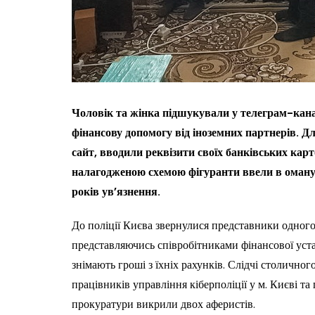
Чоловік та жінка підшукували у телеграм-кана
фінансову допомогу від іноземних партнерів. 
сайт, вводили реквізити своїх банківських карто
налагодженою схемою фігуранти ввели в оману б
років ув’язнення.
До поліції Києва звернулися представники одного 
представляючись співробітниками фінансової устан
знімають гроші з їхніх рахунків. Слідчі столично
працівників управління кіберполіції у м. Києві та
прокуратури викрили двох аферистів.