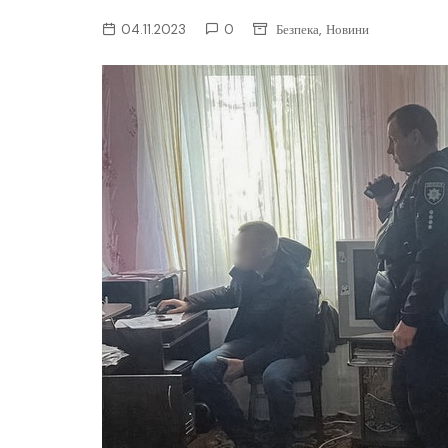
ІТ-бізнес
,
04.11.2023
0
Безпека
Новини
Консалтинг
Майбутнє
Мобільні пристрої/ПК
Наука
Периферія
Софт
Телеком
Технології
Фінтех