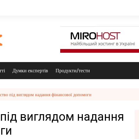
тті
Думки експертів
Продукти/тести
йство під виглядом надання фінансової допомоги
 під виглядом надання
ги