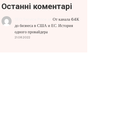
Останні коментарі
SEO Service Price
до
От канала 64К
до бизнеса в США и ЕС. История
одного провайдера
21.08.2022