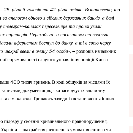
 28-річний чоловік та 42-річна жінка. Встановлено, що
за аналогом одного з відомих державних банків, а далі
и у телеграм-каналах переселенців та пропонували
их партнерів. Переходячи за посиланням та вводячи
адавали аферистам доступ до банку, а ті в свою чергу
 що шахраї ввели в оману 54 особи
», – розповів начальник
ної спрямованості слідчого управління поліції Києва
льше 400 тисяч гривень. В ході обшуків за місцями їх
записами, документацію, яка засвідчує їх злочинну
ни та сім-картки. Тривають заходи із встановлення інших
ро підозру у скоєнні кримінального правопорушення,
у України – шахрайство, вчинене в умовах воєнного чи