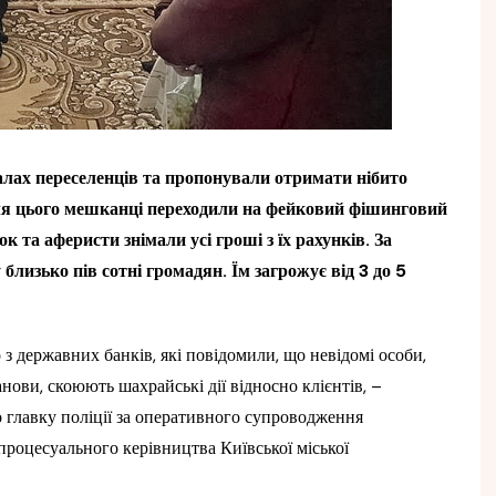
лах переселенців та пропонували отримати нібито
Для цього мешканці переходили на фейковий фішинговий
к та аферисти знімали усі гроші з їх рахунків. За
лизько пів сотні громадян. Їм загрожує від 3 до 5
з державних банків, які повідомили, що невідомі особи,
ови, скоюють шахрайські дії відносно клієнтів, –
го главку поліції за оперативного супроводження
 процесуального керівництва Київської міської