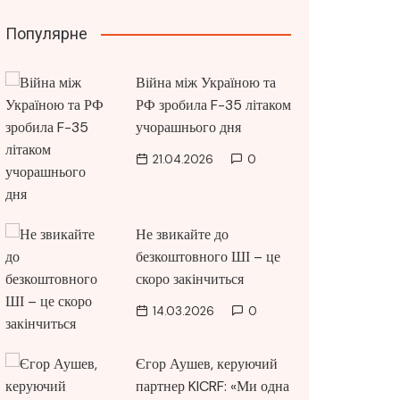
Популярне
Війна між Україною та
РФ зробила F-35 літаком
учорашнього дня
21.04.2026
0
Не звикайте до
безкоштовного ШІ – це
скоро закінчиться
14.03.2026
0
Єгор Аушев, керуючий
партнер KICRF: «Ми одна