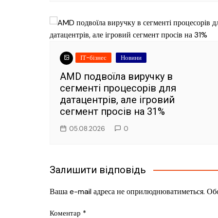
ІТ-бізнес
Новини
AMD подвоїла виручку в
сегменті процесорів для
датацентрів, але ігровий
сегмент просів на 31%
05.08.2026
0
Залишити відповідь
Ваша e-mail адреса не оприлюднюватиметься.
Обо
Коментар
*