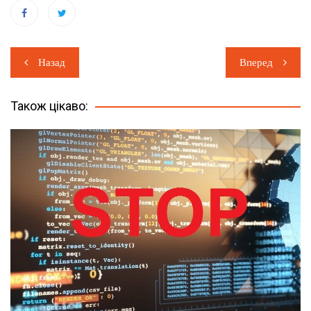
Навігація
Назад
Вперед
записів
Також цікаво: