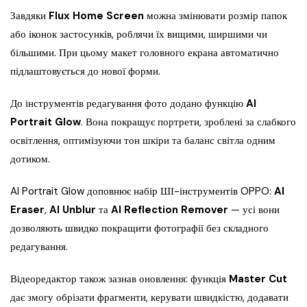
Завдяки
Flux Home Screen
можна змінювати розмір папок
або іконок застосунків, роблячи їх вищими, ширшими чи
більшими. При цьому макет головного екрана автоматично
підлаштовується до нової форми.
До інструментів редагування фото додано функцію
AI
Portrait Glow
. Вона покращує портрети, зроблені за слабкого
освітлення, оптимізуючи тон шкіри та баланс світла одним
дотиком.
AI Portrait Glow доповнює набір ШІ-інструментів OPPO:
AI
Eraser
,
AI Unblur
та
AI Reflection Remover
— усі вони
дозволяють швидко покращити фотографії без складного
редагування.
Відеоредактор також зазнав оновлення: функція
Master Cut
дає змогу обрізати фрагменти, керувати швидкістю, додавати