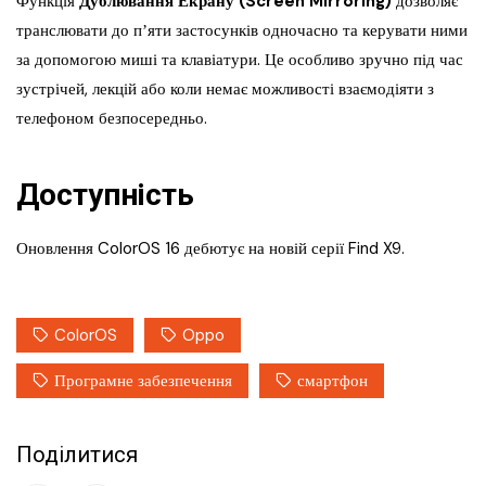
Функція
Дублювання Екрану (Screen Mirroring)
дозволяє
транслювати до пʼяти застосунків одночасно та керувати ними
за допомогою миші та клавіатури. Це особливо зручно під час
зустрічей, лекцій або коли немає можливості взаємодіяти з
телефоном безпосередньо.
Доступність
Оновлення ColorOS 16 дебютує на новій серії Find X9.
ColorOS
Oppo
Програмне забезпечення
смартфон
Поділитися