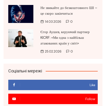
Не звикайте до безкоштовного ШІ –
це скоро закінчиться
14.03.2026
0
Єгор Аушев, керуючий партнер
KICRF: «Ми одна з найбільш
атакованих країн у світі»
25.02.2026
0
Соціальні мережі
Like
Follow