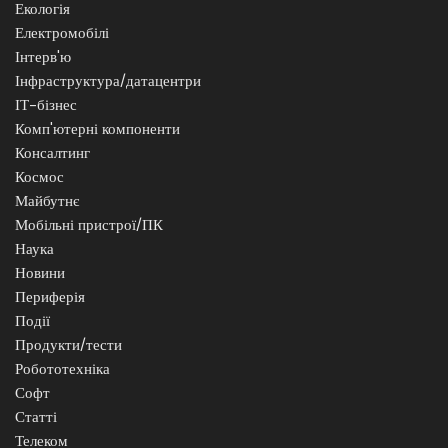
Екологія
Електромобілі
Інтерв'ю
Інфраструктура/датацентри
ІТ-бізнес
Комп'ютерні компоненти
Консалтинг
Космос
Майбутнє
Мобільні пристрої/ПК
Наука
Новини
Периферія
Події
Продукти/тести
Робототехніка
Софт
Статті
Телеком