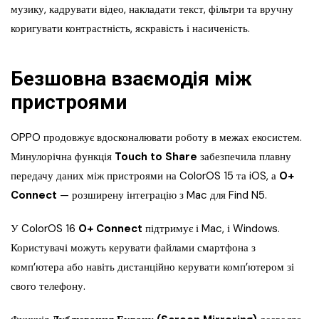
музику, кадрувати відео, накладати текст, фільтри та вручну
коригувати контрастність, яскравість і насиченість.
Безшовна взаємодія між
пристроями
OPPO продовжує вдосконалювати роботу в межах екосистем.
Минулорічна функція
Touch to Share
забезпечила плавну
передачу даних між пристроями на ColorOS 15 та iOS, а
O+
Connect
— розширену інтеграцію з Mac для Find N5.
У ColorOS 16
O+ Connect
підтримує і Mac, і Windows.
Користувачі можуть керувати файлами смартфона з
комп’ютера або навіть дистанційно керувати комп’ютером зі
свого телефону.