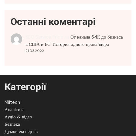
Останні коментарі
SEO Service Price
до
От канала 64К до бизнеса
в США и ЕС. История одного провайдера
21.08.2022
Категорії
Miltech
Аналітика
Аудіо & відео
Безпека
Думки експертів