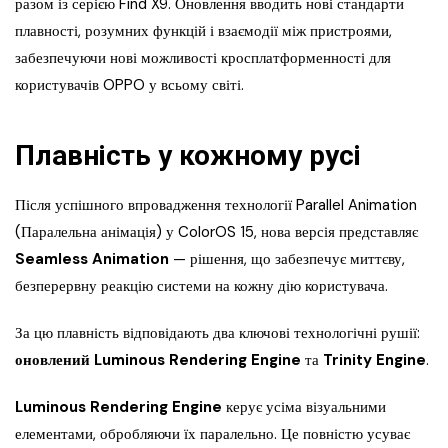
разом із серією Find X9. Оновлення вводить нові стандарти
плавності, розумних функцій і взаємодії між пристроями,
забезпечуючи нові можливості кросплатформенності для
користувачів OPPO у всьому світі.
Плавність у кожному русі
Після успішного впровадження технології Parallel Animation
(Паралельна анімація) у ColorOS 15, нова версія представляє
Seamless Animation
— рішення, що забезпечує миттєву,
безперервну реакцію системи на кожну дію користувача.
За цю плавність відповідають два ключові технологічні рушії:
оновлений Luminous Rendering Engine
та
Trinity Engine
.
Luminous Rendering Engine
керує усіма візуальними
елементами, обробляючи їх паралельно. Це повністю усуває