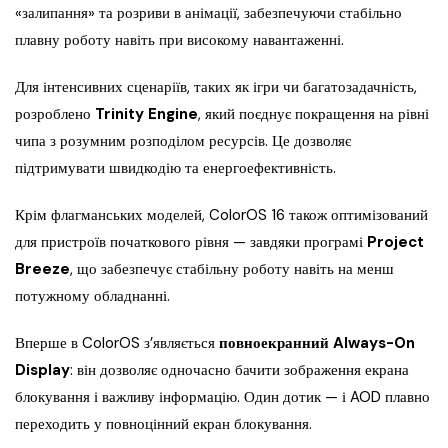
«залипання» та розриви в анімації, забезпечуючи стабільно
плавну роботу навіть при високому навантаженні.
Для інтенсивних сценаріїв, таких як ігри чи багатозадачність,
розроблено
Trinity Engine
, який поєднує покращення на рівні
чипа з розумним розподілом ресурсів. Це дозволяє
підтримувати швидкодію та енергоефективність.
Крім флагманських моделей, ColorOS 16 також оптимізований
для пристроїв початкового рівня — завдяки програмі
Project
Breeze
, що забезпечує стабільну роботу навіть на менш
потужному обладнанні.
Вперше в ColorOS з’являється
повноекранний Always-On
Display
: він дозволяє одночасно бачити зображення екрана
блокування і важливу інформацію. Один дотик — і AOD плавно
переходить у повноцінний екран блокування.