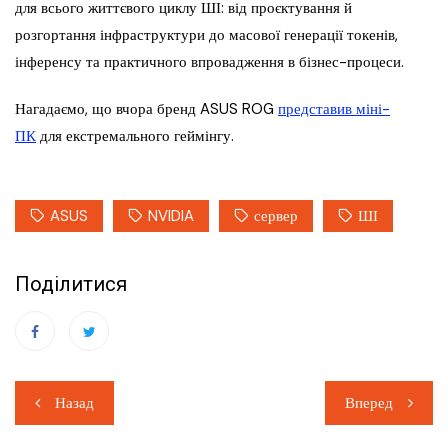
для всього життєвого циклу ШІ: від проєктування й
розгортання інфраструктури до масової генерації токенів,
інференсу та практичного впровадження в бізнес-процеси.
Нагадаємо, що вчора бренд ASUS ROG
представив міні-
ПК
для екстремального геймінгу.
ASUS
NVIDIA
сервер
ШІ
Поділитися
Навігація
Назад
Вперед
записів