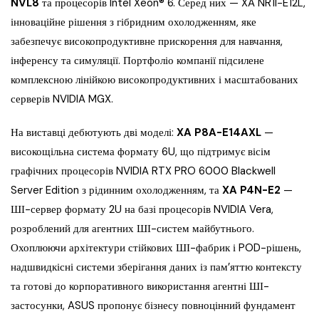
NVL8
та процесорів Intel Xeon® 6. Серед них — XA NR1I-E12L,
інноваційне рішення з гібридним охолодженням, яке
забезпечує високопродуктивне прискорення для навчання,
інференсу та симуляції. Портфоліо компанії підсилене
комплексною лінійкою високопродуктивних і масштабованих
серверів NVIDIA MGX.
На виставці дебютують дві моделі:
XA P8A-E14AXL
—
високощільна система формату 6U, що підтримує вісім
графічних процесорів NVIDIA RTX PRO 6000 Blackwell
Server Edition з рідинним охолодженням, та
XA P4N-E2
—
ШІ-сервер формату 2U на базі процесорів NVIDIA Vera,
розроблений для агентних ШІ-систем майбутнього.
Охоплюючи архітектури стійкових ШІ-фабрик і POD-рішень,
надшвидкісні системи зберігання даних із пам’яттю контексту
та готові до корпоративного використання агентні ШІ-
застосунки, ASUS пропонує бізнесу повноцінний фундамент