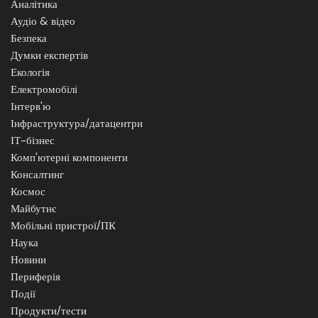
Аналітика
Аудіо & відео
Безпека
Думки експертів
Екологія
Електромобілі
Інтерв'ю
Інфраструктура/датацентри
ІТ-бізнес
Комп'ютерні компоненти
Консалтинг
Космос
Майбутнє
Мобільні пристрої/ПК
Наука
Новини
Периферія
Події
Продукти/тести