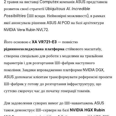
2 травня на виставці Computex компанія ASUS представила
розвиток своєї стратегії
Ubiquitous AI. Incredible
Possibilities
(ШІ всюди. Неймовірні можливості), в рамках
якої анонсувала рішення ASUS AI POD на базі архітектури
NVIDIA Vera Rubin NVL72.
Його основою є
XA VR721-E3
— повністю
рідинноохолоджувана платформа
стійкового масштабу,
створена спеціально для роботи з моделями на трильйони
параметрів і для розгортання ШІ-фабрик наступного
покоління. Завдяки впровадженню платформи NVIDIA DGX,
ASUS допомагає клієнтам трансформувати референсні проєкти
ШІ-фабрик у готову до розгортання інфраструктуру, що
суттєво скорочує час до початку генерації токенів.
Для задоволення суворих вимог до ШІ-навантажень ASUS
також демонструє ШІ-сервери на базі
NVIDIA HGX Rubin