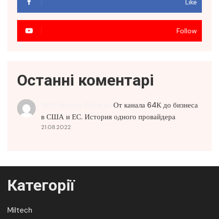
Like
Follow
Останні коментарі
SEO Service Price
до
От канала 64К до бизнеса
в США и ЕС. История одного провайдера
21.08.2022
Категорії
Miltech