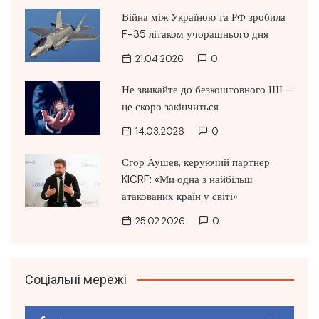
Війна між Україною та РФ зробила
F-35 літаком учорашнього дня
21.04.2026
0
Не звикайте до безкоштовного ШІ –
це скоро закінчиться
14.03.2026
0
Єгор Аушев, керуючий партнер
KICRF: «Ми одна з найбільш
атакованих країн у світі»
25.02.2026
0
Соціальні мережі