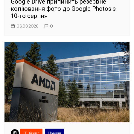
Google Drive припинить резервне
копіювання фото до Google Photos з
10-го серпня
06.08.2026
0
ІТ-бізнес
Новини