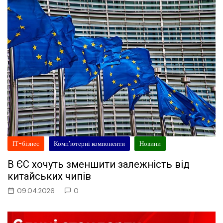
ІТ-бізнес
Комп'ютерні компоненти
Новини
В ЄС хочуть зменшити залежність від
китайських чипів
09.04.2026
0