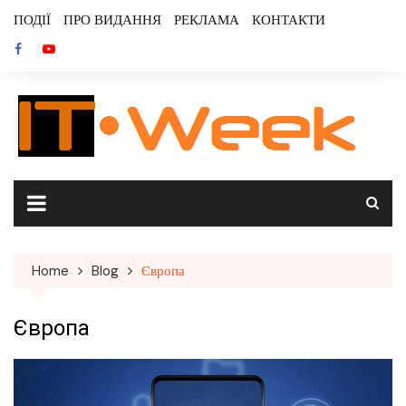
Skip
ПОДІЇ
ПРО ВИДАННЯ
РЕКЛАМА
КОНТАКТИ
to
content
Home
Blog
Європа
Європа