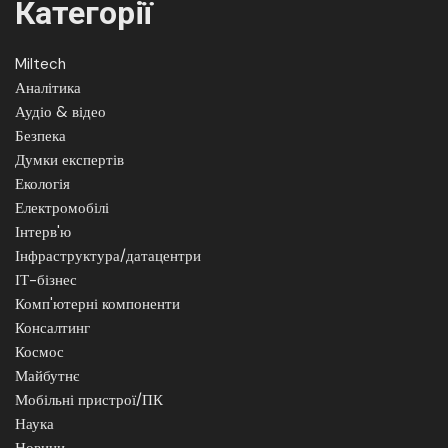
Категорії
Miltech
Аналітика
Аудіо & відео
Безпека
Думки експертів
Екологія
Електромобілі
Інтерв'ю
Інфраструктура/датацентри
ІТ-бізнес
Комп'ютерні компоненти
Консалтинг
Космос
Майбутнє
Мобільні пристрої/ПК
Наука
Новини