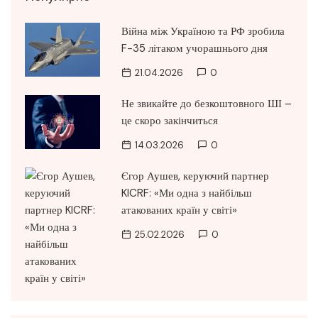
Війна між Україною та РФ зробила
F-35 літаком учорашнього дня
21.04.2026
0
Не звикайте до безкоштовного ШІ –
це скоро закінчиться
14.03.2026
0
Єгор Аушев, керуючий партнер
KICRF: «Ми одна з найбільш
атакованих країн у світі»
25.02.2026
0