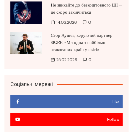
Не звикайте до безкоштовного ШІ –
це скоро закінчиться
14.03.2026
0
Єгор Аушев, керуючий партнер
KICRF: «Ми одна з найбільш
атакованих країн у світі»
25.02.2026
0
Соціальні мережі
Like
Follow