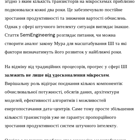
згідно з яким кількість транзисторів на мікросхемах приблизно
подвоювалася кожні два роки. Це забезпечувало постійне
зростання продуктивності та зниження вартості обчислень.
Однак у сфері штучного інтелекту ситуація виглядає інакше.
Стаття SemiEngineering розглядає питання, чи можна
створити аналог закону Мура для масштабування ШІ та які
фактори визначатимуть його розвиток у найближчі роки.
На відміну від традиційних процесорів, прогрес у сфері ШІ
залежить не лише від удосконалення мікросхем
.
Вирішальну роль відіграє поєднання кількох компонентів:
обчислювальної потужності, обсягів даних, архітектури
моделей, ефективності алгоритмів і можливостей
енергопостачання дата-центрів. Саме тому просте збільшення
кількості транзисторів уже не гарантує пропорційного
зростання продуктивності систем штучного інтелекту.