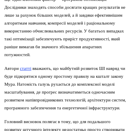
Дослідники знаходять способи досягати кращих результатів не
лише за рахунок більших моделей, а й завдяки ефективнішим
алгоритмам навчання, компресії моделей і раціональному
використанню обчислювальних ресурсів. У багатьох випадках
такі оптимізації забезпечують приріст продуктивності, який
раніше вимагав би значного збільшення апаратних
потужностей.
Автори
статті
вважають, що майбутній розвиток ШІ навряд чи
буде підкорятися одному простому правилу на кшталт закону
Мура. Натомість галузь рухається до комплексної моделі
масштабування, де прогрес визначатиметься одночасним
розвитком напівпровідникових технологій, архітектури систем,
програмного забезпечення та енергетичної інфраструктури.
Головний висновок полягає в тому, що для подальшого
розвитку штучного інтелекту недостатньо просто створювати