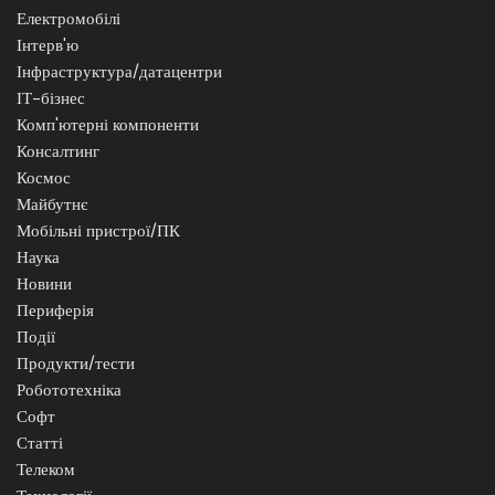
Електромобілі
Інтерв'ю
Інфраструктура/датацентри
ІТ-бізнес
Комп'ютерні компоненти
Консалтинг
Космос
Майбутнє
Мобільні пристрої/ПК
Наука
Новини
Периферія
Події
Продукти/тести
Робототехніка
Софт
Статті
Телеком