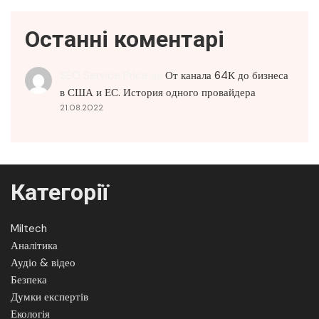
Останні коментарі
SEO Service Price
до
От канала 64К до бизнеса
в США и ЕС. История одного провайдера
21.08.2022
Категорії
Miltech
Аналітика
Аудіо & відео
Безпека
Думки експертів
Екологія