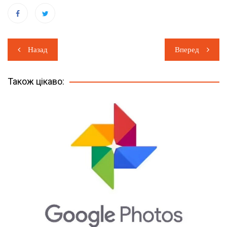
Навігація
Назад
Вперед
записів
Також цікаво: