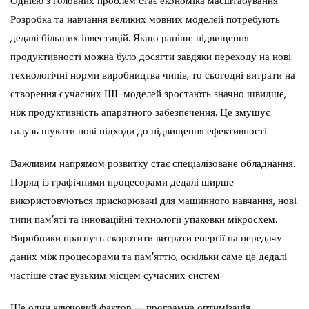
Однією з головних проблем стає економіка масштабування.
Розробка та навчання великих мовних моделей потребують
дедалі більших інвестицій. Якщо раніше підвищення
продуктивності можна було досягти завдяки переходу на нові
технологічні норми виробництва чипів, то сьогодні витрати на
створення сучасних ШІ-моделей зростають значно швидше,
ніж продуктивність апаратного забезпечення. Це змушує
галузь шукати нові підходи до підвищення ефективності.
Важливим напрямом розвитку стає спеціалізоване обладнання.
Поряд із графічними процесорами дедалі ширше
використовуються прискорювачі для машинного навчання, нові
типи пам’яті та інноваційні технології упаковки мікросхем.
Виробники прагнуть скоротити витрати енергії на передачу
даних між процесорами та пам’яттю, оскільки саме це дедалі
частіше стає вузьким місцем сучасних систем.
Ще один ключовий фактор — програмна оптимізація.