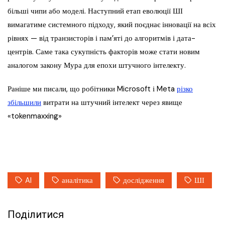
більші чипи або моделі. Наступний етап еволюції ШІ
вимагатиме системного підходу, який поєднає інновації на всіх
рівнях — від транзисторів і пам’яті до алгоритмів і дата-
центрів. Саме така сукупність факторів може стати новим
аналогом закону Мура для епохи штучного інтелекту.
Раніше ми писали, що робітники Microsoft і Meta
різко
збільшили
витрати на штучний інтелект через явище
«tokenmaxxing»
AI
аналітика
дослідження
ШІ
Поділитися