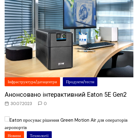
Інфраструктура/датацентри
Продукти/тести
Анонсовано інтерактивний Eaton 5E Gen2
30.07.2023
0
Новини
Технології