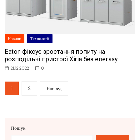
Новини
Технології
Eaton фіксує зростання попиту на
розподільчі пристрої Xiria без елегазу
21.12.2022
0
Пагінація
1
2
Вперед
записів
Пошук