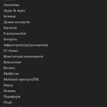
Аналітика
Аудіо & відео
Безпека
Думки експертів
Екологія
Електромобілі
Інтерв'ю
Інфраструктура/датацентри
ІТ-бізнес
Комп'ютерні компоненти
Консалтинг
Космос
Майбутнє
Мобільні пристрої/ПК
Наука
Новини
Периферія
Події