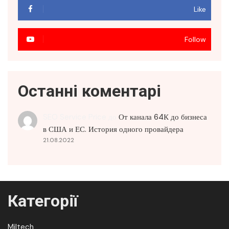
Like
Follow
Останні коментарі
SEO Service Price
до
От канала 64К до бизнеса
в США и ЕС. История одного провайдера
21.08.2022
Категорії
Miltech