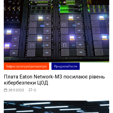
Інфраструктура/датацентри
Продукти/тести
Плата Eaton Network-M3 посилаює рівень
кібербезпеки ЦОД
28.11.2023
0