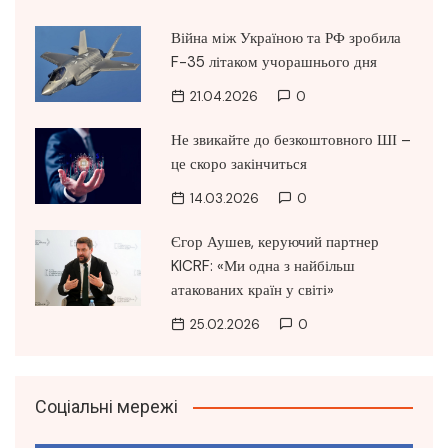
Війна між Україною та РФ зробила
F-35 літаком учорашнього дня
21.04.2026
0
Не звикайте до безкоштовного ШІ –
це скоро закінчиться
14.03.2026
0
Єгор Аушев, керуючий партнер
KICRF: «Ми одна з найбільш
атакованих країн у світі»
25.02.2026
0
Соціальні мережі